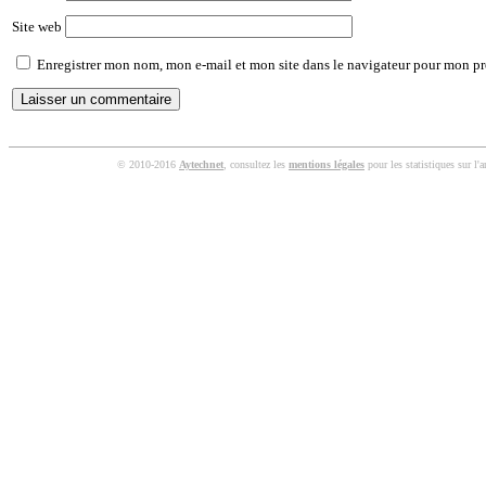
Site web
Enregistrer mon nom, mon e-mail et mon site dans le navigateur pour mon p
© 2010-2016
Aytechnet
, consultez les
mentions légales
pour les statistiques sur l'