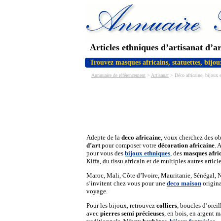
Articles ethniques d’artisanat d’a
Trouvez masques africains, statuettes, bijoux
Annnuaire de référencement
>
Artisanat
> Déco africaine, bijoux et
Adepte de la
deco africaine
, voux cherchez des ob
d’art
pour composer votre
décoration africaine
. 
pour vous des
bijoux ethniques
, des
masques afri
Kiffa, du tissu africain et de multiples autres article
Maroc, Mali, Côte d’Ivoire, Mauritanie, Sénégal, 
s’invitent chez vous pour une
deco maison
origina
voyage.
Pour les bijoux, retrouvez
colliers
, boucles d’oreil
avec
pierres semi précieuses
, en bois, en argent m