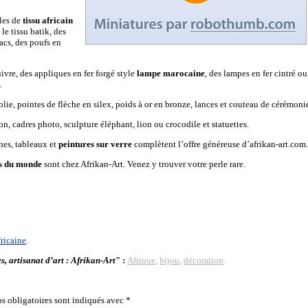
yles de
tissu africain
le tissu batik, des
sacs, des poufs en
ivre, des appliques en fer forgé style
lampe marocaine
, des lampes en fer cintré ou
.
olie, pointes de flèche en silex, poids à or en bronze, lances et couteau de cérémoni
n, cadres photo, sculpture éléphant, lion ou crocodile et statuettes.
nnes, tableaux et
peintures sur verre
complètent l’offre généreuse d’afrikan-art.com.
ns du monde
sont chez Afrikan-Art. Venez y trouver votre perle rare.
ricaine
.
s, artisanat d’art : Afrikan-Art
" :
Afrique
,
bijou
,
décoration
.
s obligatoires sont indiqués avec
*