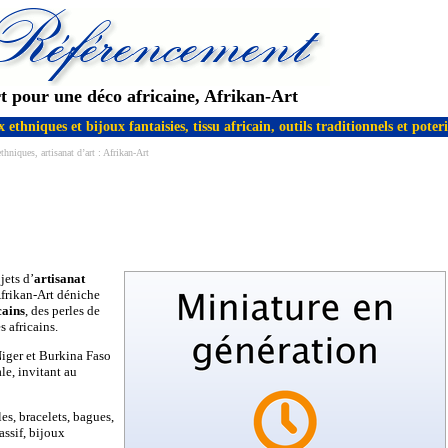
rt pour une déco africaine, Afrikan-Art
 ethniques et bijoux fantaisies, tissu africain, outils traditionnels et poter
hniques, artisanat d’art : Afrikan-Art
jets d’
artisanat
Afrikan-Art déniche
cains
, des perles de
s africains.
Niger et Burkina Faso
le, invitant au
les, bracelets, bagues,
assif, bijoux