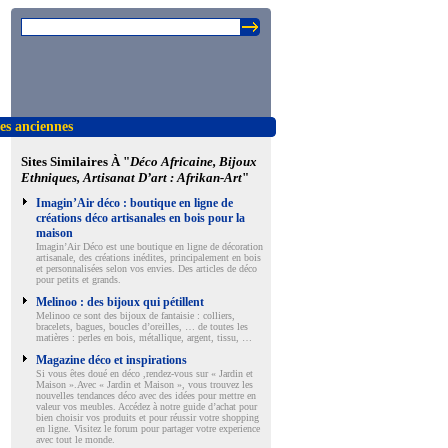
ies anciennes
Sites Similaires À "
Déco Africaine, Bijoux
Ethniques, Artisanat D’art : Afrikan-Art
"
Imagin’Air déco : boutique en ligne de
créations déco artisanales en bois pour la
maison
Imagin’Air Déco est une boutique en ligne de décoration
artisanale, des créations inédites, principalement en bois
et personnalisées selon vos envies. Des articles de déco
pour petits et grands.
Melinoo : des bijoux qui pétillent
Melinoo ce sont des bijoux de fantaisie : colliers,
bracelets, bagues, boucles d’oreilles, … de toutes les
matières : perles en bois, métallique, argent, tissu, …
Magazine déco et inspirations
Si vous êtes doué en déco ,rendez-vous sur « Jardin et
Maison ».Avec « Jardin et Maison », vous trouvez les
nouvelles tendances déco avec des idées pour mettre en
valeur vos meubles. Accédez à notre guide d’achat pour
bien choisir vos produits et pour réussir votre shopping
en ligne. Visitez le forum pour partager votre experience
avec tout le monde.