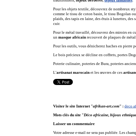
traditionnels,
bijoux berbères
,
bijoux fantaisies
.
Pour les objets textile, découvrez de nombreux st
comme le tissu de coton basin, le tissu Bogolan ou 
plaids, des tapis en laine, des étuis à lunettes, des 
cuir.
Pour le métal travaillé, découvrez des miroirs en cu
un
masque africain
recouvert de plaques de métal
Pour les outils, vous dénicherez haches en pierre p
Le bois précieux se décline en coffrets, portes Dogo
Poterie culinaire, poteries de Bura, poteries ancie
L’
artisanat marocain
et les œuvres de ces
artisa
Visiter le site Internet "
afrikan-art.com
" :
deco af
Mots clés du site "
Déco africaine, bijoux ethnique
Laisser un commentaire
Votre adresse e-mail ne sera pas publiée.
Les champ