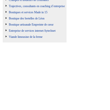
Crampes et douleurs de croissance
Trajectives, consultants en coaching d’entreprise
Boutiques et services Made in 15
Boutique des bretelles de Léon
Boutique artisanale Empreinte de cœur
Entreprise de services internet Aytechnet
Viande limousine de la ferme