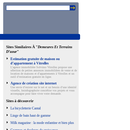
Sites Similaires À "
Demeures Et Terrains
D’azur
"
Estimation gratuite de maison ou
d’appartement à Vitrolles
L’agence immobilière Solvimo Vitrolles propose une
sélection de petites annonces immobilières de vente et de
location de maisons et d’appartements à Vitrolles et un
outil d’estimation gratuite en ligne.
Agence de création site internet
Une envie d’exister sur le net et un besoin d’une identité
visuelle, lminfographsite concrétise vos projets et vous
accompagne pour faire vivre votre demande.
Sites à découvrir
La bicycletterie Cantal
Linge de bain haut de gamme
Milk magazine : la mode enfantine et bien plus