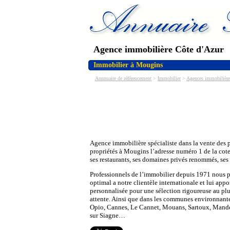
Agence immobilière Côte d'Azur
Immobilier à Mougins
Annnuaire de référencement
>
Immobilier
>
Agences immobilière
Agence immobilière spécialiste dans la vente des pl
propriétés à Mougins l’adresse numéro 1 de la cote 
ses restaurants, ses domaines privés renommés, ses h
Professionnels de l’immobilier depuis 1971 nous 
optimal a notre clientèle internationale et lui app
personnalisée pour une sélection rigoureuse au plu
attente. Ainsi que dans les communes environnan
Opio, Cannes, Le Cannet, Mouans, Sartoux, Mande
sur Siagne…