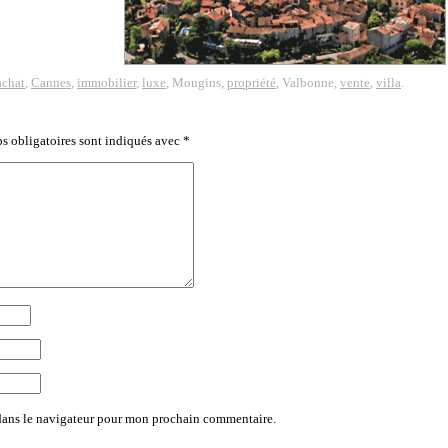
achat
,
Cannes
,
immobilier
,
luxe
, Mougins,
propriété
, Valbonne,
vente
,
villa
.
s obligatoires sont indiqués avec
*
dans le navigateur pour mon prochain commentaire.