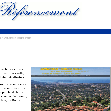
s
> Demeures et terrains d’azur
us belles villas et
d’azur : ses golfs,
abitants illustres.
proposons un service
ortons une attention
s proche de leurs
tes comme Valbonne,
lieu, La Roquette