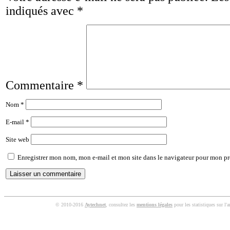
indiqués avec
*
Commentaire
*
Nom
*
E-mail
*
Site web
Enregistrer mon nom, mon e-mail et mon site dans le navigateur pour mon p
© 2010-2016
Aytechnet
, consultez les
mentions légales
pour les statistiques sur l'