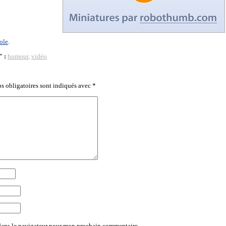
ole
.
" :
humour
,
vidéo
.
s obligatoires sont indiqués avec
*
dans le navigateur pour mon prochain commentaire.