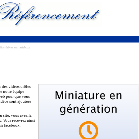
éos drôles sur rastabuzz
 des vidéos drôles
ute notre équipe
 web pour que vous
idéos sont ajoutées
u site, vous avez la
k. Vous recevrez ainsi
mir facebook.