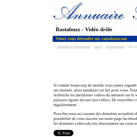
Rastabuzz - Vidéo drôle
Venez vous détendre sur rastabuzzcom
Annnuaire de référencement
>
Loisirs
>
Divertissement
> Des vid
Si comme beaucoup de monde vous aimez regarder
sur internet, alors rastabuzz est fait pour vous. To
recherche les meilleures vidéos du moment sur le
puissiez rigoler devant nos vidéos. De nouvelles v
régulièrement.
Pour être tenu au courant des dernières actualités d
possibilité de vous inscrire sur notre page faceboo
les dernières vidéos du site directement sur votre 