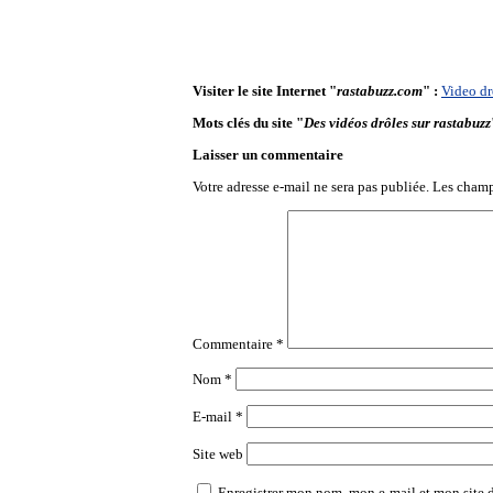
Visiter le site Internet "
rastabuzz.com
" :
Video dr
Mots clés du site "
Des vidéos drôles sur rastabuzz
Laisser un commentaire
Votre adresse e-mail ne sera pas publiée.
Les champ
Commentaire
*
Nom
*
E-mail
*
Site web
Enregistrer mon nom, mon e-mail et mon site 