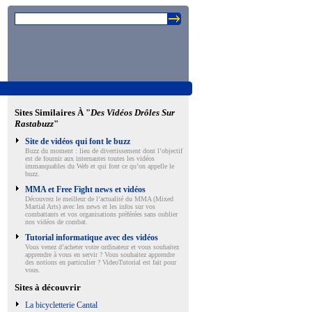
Sites Similaires À "
Des Vidéos Drôles Sur
Rastabuzz
"
Site de vidéos qui font le buzz
Buzz du moment : lieu de divertissement dont l’objectif
est de fournir aux internautes toutes les vidéos
immanquables du Web et qui font ce qu’on appelle le
buzz.
MMA et Free Fight news et vidéos
Découvrez le meilleur de l’actualité du MMA (Mixed
Martial Arts) avec les news et les infos sur vos
combattants et vos organisations préférées sans oublier
nos vidéos de combat.
Tutorial informatique avec des vidéos
Vous venez d’acheter votre ordinateur et vous souhaitez
apprendre à vous en servir ? Vous souhaitez apprendre
des notions en particulier ? VideoTutorial est fait pour
vous.
Sites à découvrir
La bicycletterie Cantal