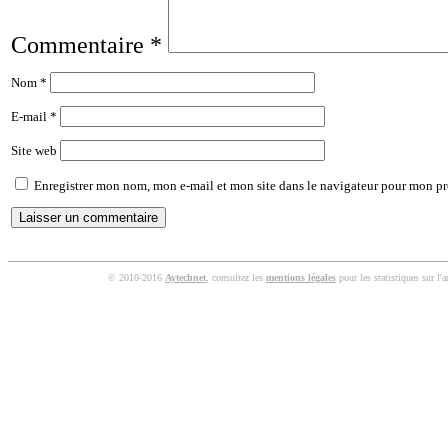
Commentaire
*
Nom
*
E-mail
*
Site web
Enregistrer mon nom, mon e-mail et mon site dans le navigateur pour mon p
© 2010-2016
Aytechnet
, consultez les
mentions légales
pour les statistiques sur l'