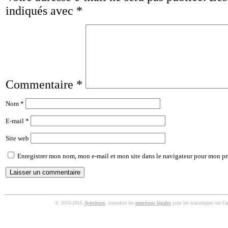
indiqués avec
*
Commentaire
*
Nom
*
E-mail
*
Site web
Enregistrer mon nom, mon e-mail et mon site dans le navigateur pour mon p
© 2010-2016
Aytechnet
, consultez les
mentions légales
pour les statistiques sur l'