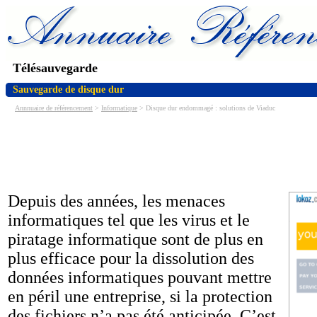
Télésauvegarde
Sauvegarde de disque dur
Annnuaire de référencement
>
Informatique
> Disque dur endommagé : solutions de Viaduc
Depuis des années, les menaces
informatiques tel que les virus et le
piratage informatique sont de plus en
plus efficace pour la dissolution des
données informatiques pouvant mettre
en péril une entreprise, si la protection
des fichiers n’a pas été anticipée. C’est