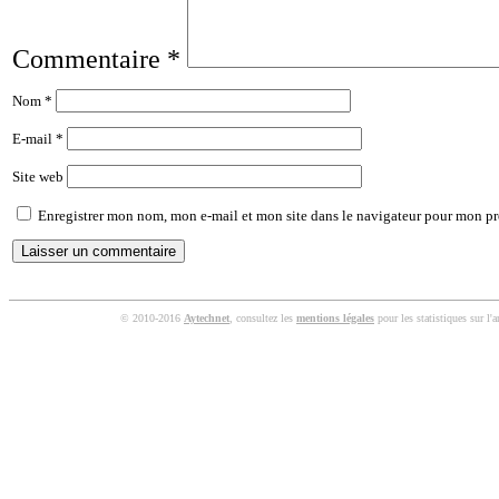
Commentaire
*
Nom
*
E-mail
*
Site web
Enregistrer mon nom, mon e-mail et mon site dans le navigateur pour mon p
© 2010-2016
Aytechnet
, consultez les
mentions légales
pour les statistiques sur l'