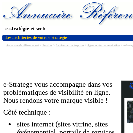
e-stratégie et web
Les architectes de votre e-stratégie
Annnuaire de référencement
>
Services
>
Services aux entreprises
>
Agences de communication
> e-Strate
e-Stratege vous accompagne dans vos
problématiques de visibilité en ligne.
Nous rendons votre marque visible !
Côté technique :
sites internet (sites vitrine, sites
événementiel, portails de services,