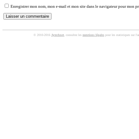
Enregistrer mon nom, mon e-mail et mon site dans le navigateur pour mon p
© 2010-2016
Aytechnet
, consultez les
mentions légales
pour les statistiques sur l'