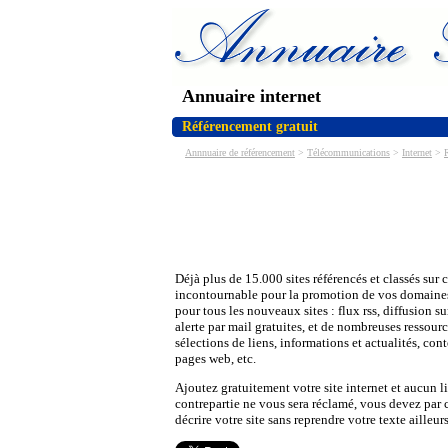
Annuaire internet
Référencement gratuit
Annnuaire de référencement
>
Télécommunications
>
Internet
>
Déjà plus de 15.000 sites référencés et classés sur 
incontournable pour la promotion de vos domaines
pour tous les nouveaux sites : flux rss, diffusion su
alerte par mail gratuites, et de nombreuses ressourc
sélections de liens, informations et actualités, con
pages web, etc.
Ajoutez gratuitement votre site internet et aucun l
contrepartie ne vous sera réclamé, vous devez par
décrire votre site sans reprendre votre texte ailleurs