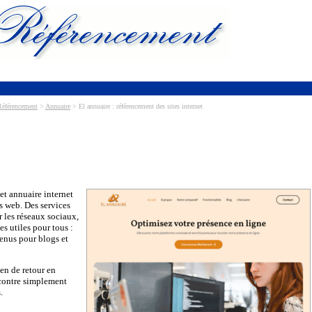
Référencement
>
Annuaire
> El annuaire : référencement des sites internet
cet annuaire internet
 web. Des services
r les réseaux sociaux,
es utiles pour tous :
tenus pour blogs et
ien de retour en
 contre simplement
.