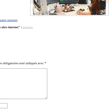
uaire internet
.
 sites internet
" :
internet
.
s obligatoires sont indiqués avec
*