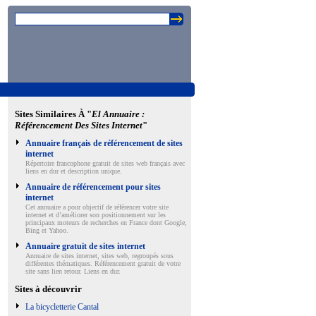
Sites Similaires À "
El Annuaire :
Référencement Des Sites Internet
"
Annuaire français de référencement de sites
internet
Répertoire francophone gratuit de sites web français avec
liens en dur et description unique.
Annuaire de référencement pour sites
internet
Cet annuaire a pour objectif de référencer votre site
internet et d’améliorer son positionnement sur les
principaux moteurs de recherches en France dont Google,
Bing et Yahoo.
Annuaire gratuit de sites internet
Annuaire de sites internet, sites web, regroupés sous
différentes thématiques. Référencement gratuit de votre
site sans lien retour. Liens en dur.
Sites à découvrir
La bicycletterie Cantal