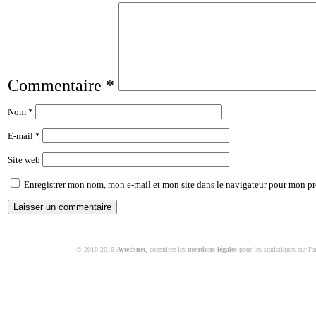
Commentaire
*
Nom
*
E-mail
*
Site web
Enregistrer mon nom, mon e-mail et mon site dans le navigateur pour mon p
© 2010-2016
Aytechnet
, consultez les
mentions légales
pour les statistiques sur l'