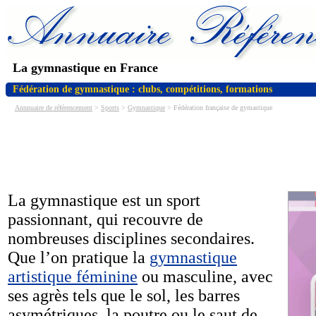
La gymnastique en France
Fédération de gymnastique : clubs, compétitions, formations
Annnuaire de référencement
>
Sports
>
Gymnastique
> Fédération française de gymastique
La gymnastique est un sport
passionnant, qui recouvre de
nombreuses disciplines secondaires.
Que l’on pratique la
gymnastique
artistique féminine
ou masculine, avec
ses agrès tels que le sol, les barres
asymétriques, la poutre ou le saut de