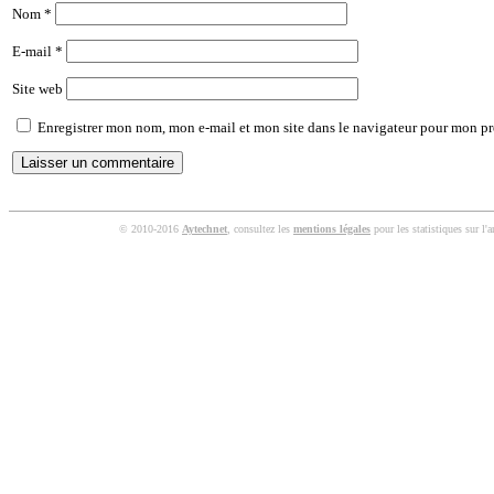
Nom
*
E-mail
*
Site web
Enregistrer mon nom, mon e-mail et mon site dans le navigateur pour mon p
© 2010-2016
Aytechnet
, consultez les
mentions légales
pour les statistiques sur l'