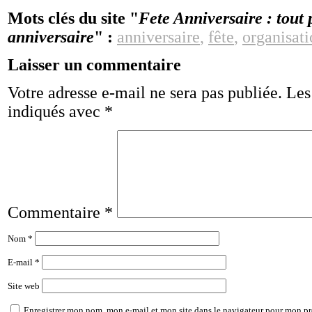
Mots clés du site "
Fete Anniversaire : tout
anniversaire
" :
anniversaire
,
fête
,
organisati
Laisser un commentaire
Votre adresse e-mail ne sera pas publiée.
Les
indiqués avec
*
Commentaire
*
Nom
*
E-mail
*
Site web
Enregistrer mon nom, mon e-mail et mon site dans le navigateur pour mon p