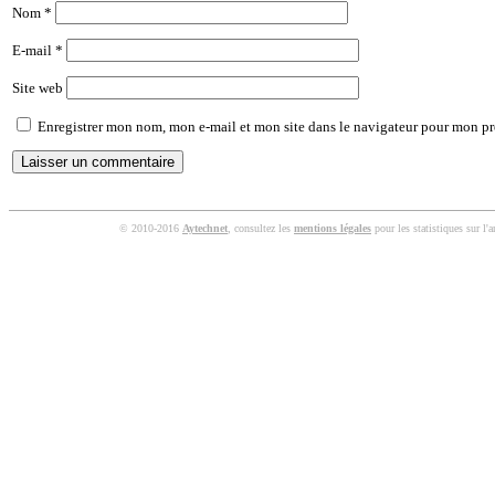
Nom
*
E-mail
*
Site web
Enregistrer mon nom, mon e-mail et mon site dans le navigateur pour mon p
© 2010-2016
Aytechnet
, consultez les
mentions légales
pour les statistiques sur l'