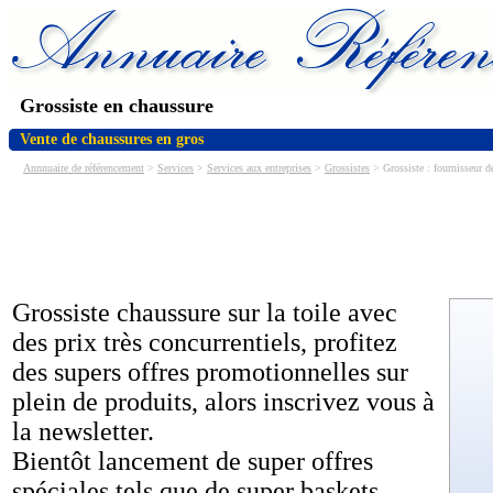
Grossiste en chaussure
Vente de chaussures en gros
Annnuaire de référencement
>
Services
>
Services aux entreprises
>
Grossistes
> Grossiste : fournisseur de
Grossiste chaussure sur la toile avec
des prix très concurrentiels, profitez
des supers offres promotionnelles sur
plein de produits, alors inscrivez vous à
la newsletter.
Bientôt lancement de super offres
spéciales tels que de super baskets