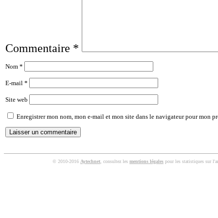
Commentaire
*
Nom
*
E-mail
*
Site web
Enregistrer mon nom, mon e-mail et mon site dans le navigateur pour mon p
© 2010-2016
Aytechnet
, consultez les
mentions légales
pour les statistiques sur l'