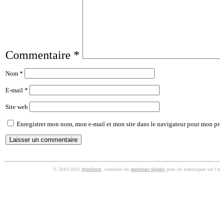
Commentaire
*
Nom
*
E-mail
*
Site web
Enregistrer mon nom, mon e-mail et mon site dans le navigateur pour mon p
© 2010-2016
Aytechnet
, consultez les
mentions légales
pour les statistiques sur l'