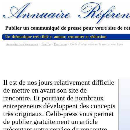
Publier un communiqué de presse pour votre site de re
Un thématique très ciblé e: amour, rencontre et séduction
Annnuaire de référencement
>
Famille
>
Rencontres
> Guide d’information sur la rencontre en ligne
Il est de nos jours relativement difficile
de mettre en avant son site de
rencontre. Et pourtant de nombreux
entrepreneurs développent des concepts
très originaux. Celib-press vous permet
de publier gratuitement un article
présentant votre service de rencontre.