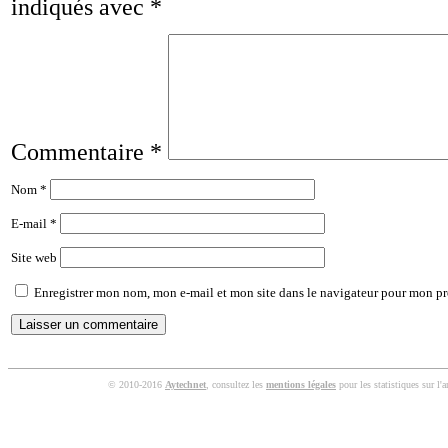
indiqués avec
*
Commentaire
*
Nom
*
E-mail
*
Site web
Enregistrer mon nom, mon e-mail et mon site dans le navigateur pour mon p
© 2010-2016
Aytechnet
, consultez les
mentions légales
pour les statistiques sur l'