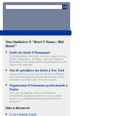
Sites Similaires À "
Hotel À Nantes : Bhô
Hotels
"
Guide des hôtels d’Hammamet
Ce guide présente des hôtels avec trois, quatre ou cinq
étoiles à Hammamet, au Maroc, ainsi qu’à Yasmine
Hammamet. Pour chaque hôtel, une présentation et des
photos sont proposées.
Avis de spécialistes des hôtels à New York
mynewyork.fr est un site qui se veut être la référence
pour toute personne francophone désireuse de réserver
simplement un hôtel à New York par internet.
Organisation d’évènements professionnels à
Nantes
Vous avez envisagé de réaliser un événement
professionnel de grande ampleur tel qu’un congrès
annuel ou le prochain séminaire/incentive de votre
entreprise ?
Sites à découvrir
La bicycletterie Cantal