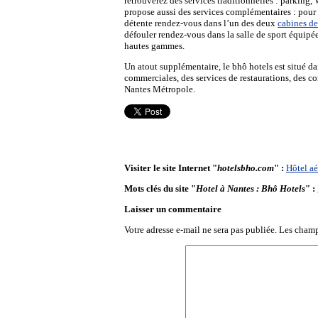
retrouverez des services traditionnelles : parking,
propose aussi des services complémentaires : pou
détente rendez-vous dans l’un des deux
cabines d
défouler rendez-vous dans la salle de sport équip
hautes gammes.
Un atout supplémentaire, le bhô hotels est situé d
commerciales, des services de restaurations, des 
Nantes Métropole.
Visiter le site Internet "
hotelsbho.com
" :
Hôtel aé
Mots clés du site "
Hotel à Nantes : Bhô Hotels
" :
Laisser un commentaire
Votre adresse e-mail ne sera pas publiée.
Les champ