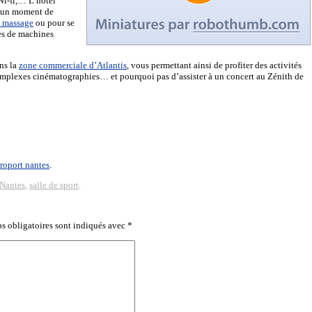
 Wi-fi,… L’hôtel
r un moment de
e massage
ou pour se
ées de machines
ans la
zone commerciale d’Atlantis
, vous permettant ainsi de profiter des activités
complexes cinématographies… et pourquoi pas d’assister à un concert au Zénith de
roport nantes
.
Nantes
,
salle de sport
.
s obligatoires sont indiqués avec
*