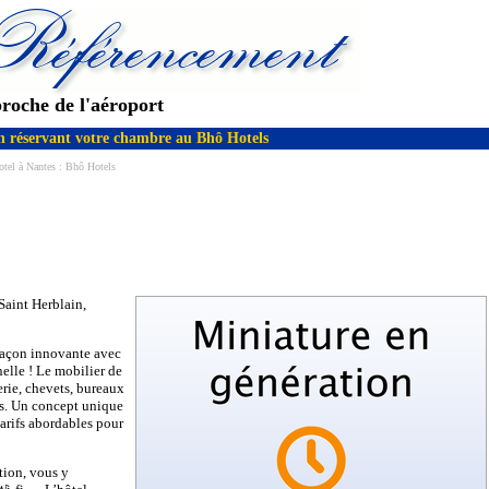
proche de l'aéroport
en réservant votre chambre au Bhô Hotels
tel à Nantes : Bhô Hotels
Saint Herblain,
façon innovante avec
nelle ! Le mobilier de
rie, chevets, bureaux
rs. Un concept unique
tarifs abordables pour
tion, vous y