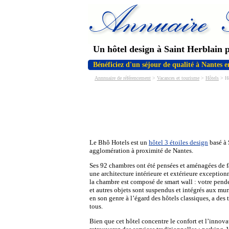
Un hôtel design à Saint Herblain 
Bénéficiez d'un séjour de qualité à Nantes 
Annnuaire de référencement
>
Vacances et tourisme
>
Hôtels
> Ho
Le Bhô Hotels est un
hôtel 3 étoiles design
basé à 
agglomération à proximité de Nantes.
Ses 92 chambres ont été pensées et aménagées de 
une architecture intérieure et extérieure exception
la chambre est composé de smart wall : votre pende
et autres objets sont suspendus et intégrés aux mu
en son genre à l’égard des hôtels classiques, a des 
tous.
Bien que cet hôtel concentre le confort et l’innova