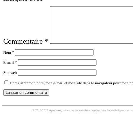
Commentaire
*
Nom
*
E-mail
*
Site web
Enregistrer mon nom, mon e-mail et mon site dans le navigateur pour mon p
© 2010-2016
Aytechnet
, consultez les
mentions légales
pour les statistiques sur l'