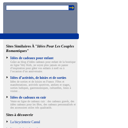
Sites Similaires À "
Idées Pour Les Couples
Romantiques
"
Idées de cadeaux pour enfant
Grâce au blog d’idées cadeaux pour enfant de la boutique
en ligne Very Kids, ne soyez plus jamais en panne
d’inspiration pour gâter vos enfants à noël ou à
l’occasion d’un anniversaire.
Idées d’activités, de loisirs et de sorties
Idées de sorties et de loisirs en France. Fêtes et
manifestations, activités sportives, ateliers et stages,
sorties ludiques, gastronomiques, culturelles, lieux à
visiter…
Idées de cadeaux en cuir
Vente en ligne de cadeaux cuir : des cadeaux gravés, des
idées cadeaux pour les fêtes, des cadeaux personnalisés et
des accessoires utiles très qualitatifs.
Sites à découvrir
La bicycletterie Cantal