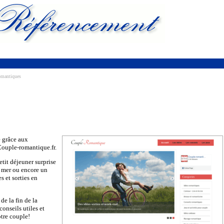
omantiques
e grâce aux
Couple-romantique.fr.
tit déjeuner surprise
a mer ou encore un
s et sorties en
de la fin de la
conseils utiles et
otre couple!