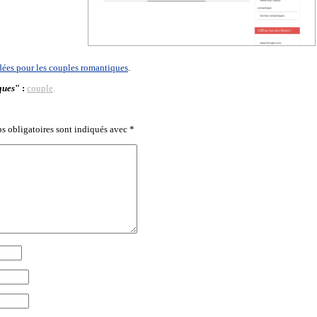
dées pour les couples romantiques
.
ques
" :
couple
.
s obligatoires sont indiqués avec
*