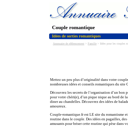
Couple romantique
Idées de sorties romantiques
Annnuaire de référencement
>
Famille
> Idées pour les couples r
Mettez un peu plus d’originalité dans votre coupl
nombreuses idées et conseils romantiques du site 
Découvrez les secrets de l’organisation d’un bon pe
pour votre chéri(e), d’un pique nique au bord de l
diner au chandelles. Découvrez des idées de balade
amoureux.
Couple-romantique.fr est LE site du romantisme et 
routine dans le couple. Des idées en pagailles, des 
amusants pour briser cette routine qui pèse dans v