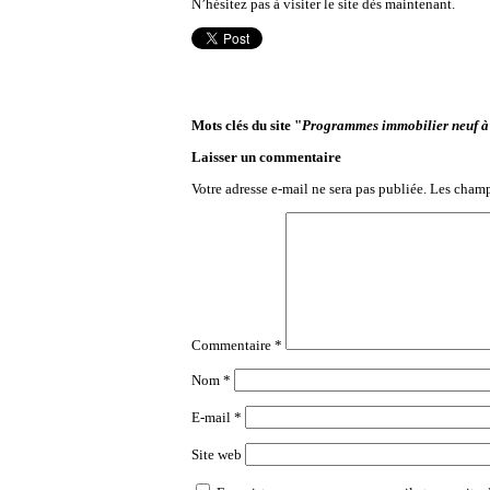
N’hésitez pas à visiter le site dès maintenant.
Mots clés du site "
Programmes immobilier neuf à
Laisser un commentaire
Votre adresse e-mail ne sera pas publiée.
Les champ
Commentaire
*
Nom
*
E-mail
*
Site web