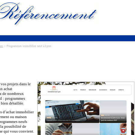
res
> Programmes immobilier neuf à Lyon
 vos projets dans le
un achat
ez de nombreux
il : programmes
bien détaillée.
ets d’achat immobilier
rtement ou maison
 programmes neufs
la possibilité de
e qui vous convient.