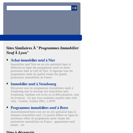
Sites Similaires À "
Programmes Immobilier
Neuf À Lyon
"
Achat immobilier neuf à Nice
Immobilier neuf Nice est un site spécialisé dans la
diffusion en ligne des programmes neufs en direct
promoteur dans la ville de Nice. Il regroupe tous les
programmes neufs de qualité venant des grands
promoteurs immobiliers en France.
Immobilier neuf à Strasbourg
Découvrez tous les programmes immobiliers neufs à
Strasbourg avec le nouveau site immobilier neuf
Strasbourg. Quelque soit la loi ou la défiscalisation, type
de livraison…etc que vous souhaitez acquérir dans cette
ville : Scellier, Scellier BBC, LMNP
Programmes immobiliers neuf à Brest
Immobilierneuf-brest.com est un site spécialisé dans le
domaine immobilier neuf. Ce portail diffuse en ligne les
meilleures offres de programmes neufs venant des
promoteurs immobiliers en France : appartement neuf,
terrain…etc.
Sites à découvrir