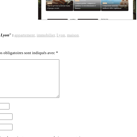
 Lyon
" :
appartement
,
immobilier
,
Lyon
,
maison
.
s obligatoires sont indiqués avec
*