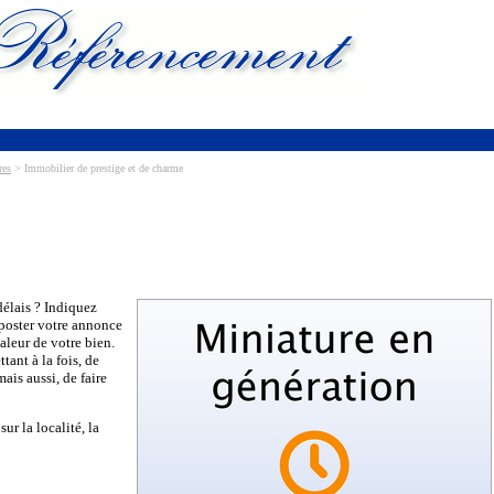
res
> Immobilier de prestige et de charme
délais ? Indiquez
 poster votre annonce
aleur de votre bien.
tant à la fois, de
ais aussi, de faire
ur la localité, la