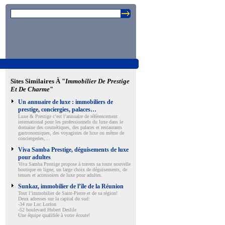
Sites Similaires À "
Immobilier De Prestige
Et De Charme
"
Un annuaire de luxe : immobiliers de
prestige, conciergies, palaces…
Luxe & Prestige c’est l’annuaire de référencement
international pour les professionnels du luxe dans le
domaine des cosmétiques, des palaces et restaurants
gastronomiques, des voyagistes de luxe ou même de
conciergeries,…
Viva Samba Prestige, déguisements de luxe
pour adultes
Viva Samba Prestige propose à travers sa toute nouvelle
boutique en ligne, un large choix de déguisements, de
tenues et accessoires de luxe pour adultes.
Sunkaz, immobilier de l’île de la Réunion
Tout l’immobilier de Saint-Pierre et de sa région!
Deux adresses sur la capital du sud:
-34 rue Luc Lorion
-52 boulevard Hubert Deslile
Une équipe qualifiée à votre écoute!