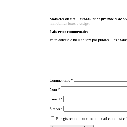
Mots clés du site "
Immobilier de prestige et de c
immobilier
,
luxe
,
prestige
.
Laisser un commentaire
Votre adresse e-mail ne sera pas publiée.
Les champ
Commentaire
*
Nom
*
E-mail
*
Site web
Enregistrer mon nom, mon e-mail et mon site 