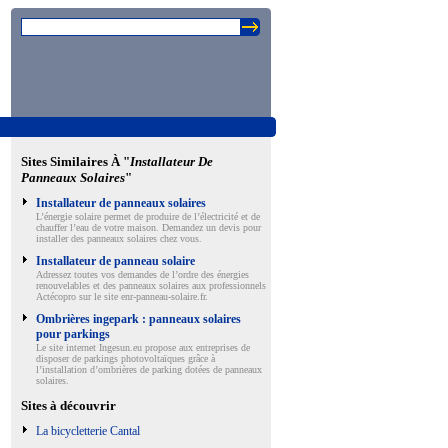
Sites Similaires À "
Installateur De
Panneaux Solaires
"
Installateur de panneaux solaires
L’énergie solaire permet de produire de l’électricité et de
chauffer l’eau de votre maison. Demandez un devis pour
installer des panneaux solaires chez vous.
Installateur de panneau solaire
Adressez toutes vos demandes de l’ordre des énergies
renouvelables et des panneaux solaires aux professionnels
Actécopro sur le site enr-panneau-solaire.fr.
Ombrières ingepark : panneaux solaires
pour parkings
Le site internet Ingesun.eu propose aux entreprises de
disposer de parkings photovoltaïques grâce à
l’installation d’ombrières de parking dotées de panneaux
solaires.
Sites à découvrir
La bicycletterie Cantal