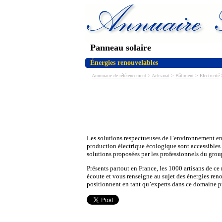
Panneau solaire
Énergies renouvelables
Annnuaire de référencement
>
Artisanat
>
Bâtiment
>
Electricité
>
Les solutions respectueuses de l’environnement en
production électrique écologique sont accessibles à
solutions proposées par les professionnels du gro
Présents partout en France, les 1000 artisans de ce 
écoute et vous renseigne au sujet des énergies reno
positionnent en tant qu’experts dans ce domaine pu