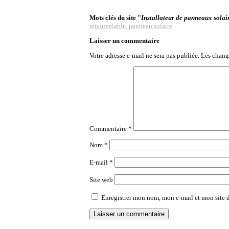
Mots clés du site "
Installateur de panneaux solai
renouvelable
,
panneau solaire
.
Laisser un commentaire
Votre adresse e-mail ne sera pas publiée.
Les champ
Commentaire
*
Nom
*
E-mail
*
Site web
Enregistrer mon nom, mon e-mail et mon site 