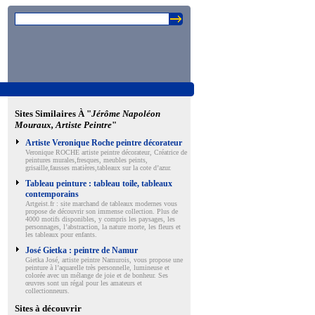
Sites Similaires À "
Jérôme Napoléon
Mouraux, Artiste Peintre
"
Artiste Veronique Roche peintre décorateur
Veronique ROCHE artiste peintre décorateur, Créatrice de
peintures murales,fresques, meubles peints,
grisaille,fausses matières,tableaux sur la cote d’azur.
Tableau peinture : tableau toile, tableaux
contemporains
Artgeist.fr : site marchand de tableaux modernes vous
propose de découvrir son immense collection. Plus de
4000 motifs disponibles, y compris les paysages, les
personnages, l’abstraction, la nature morte, les fleurs et
les tableaux pour enfants.
José Gietka : peintre de Namur
Gietka José, artiste peintre Namurois, vous propose une
peinture à l’aquarelle très personnelle, lumineuse et
colorée avec un mélange de joie et de bonheur. Ses
œuvres sont un régal pour les amateurs et
collectionneurs.
Sites à découvrir