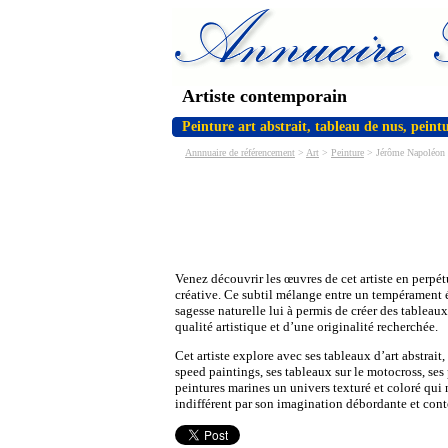
Artiste contemporain
Peinture art abstrait, tableau de nus, peint
Annnuaire de référencement
>
Art
>
Peinture
> Jérôme Napoléon M
Venez découvrir les œuvres de cet artiste en perpét
créative. Ce subtil mélange entre un tempérament
sagesse naturelle lui à permis de créer des tableau
qualité artistique et d’une originalité recherchée.
Cet artiste explore avec ses tableaux d’art abstrait
speed paintings, ses tableaux sur le motocross, ses 
peintures marines un univers texturé et coloré qui 
indifférent par son imagination débordante et con