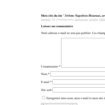
Mots clés du site "
Jérôme Napoléon Mouraux, arti
abstrait
, art contemporain,
motocross
,
peintre
,
tabl
Laisser un commentaire
Votre adresse e-mail ne sera pas publiée.
Les champ
Commentaire
*
Nom
*
E-mail
*
Site web
Enregistrer mon nom, mon e-mail et mon site 