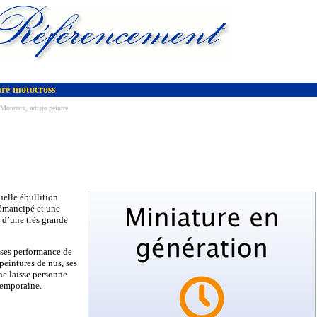
ure motocross
ouraux, artiste peintre
uelle ébullition
 émancipé et une
x d’une très grande
, ses performance de
peintures de nus, ses
ne laisse personne
temporaine.