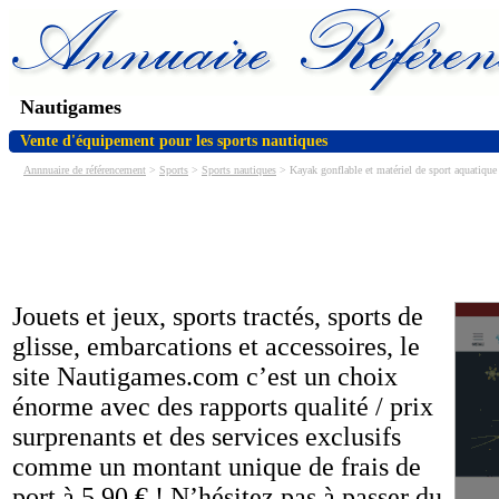
Nautigames
Vente d'équipement pour les sports nautiques
Annnuaire de référencement
>
Sports
>
Sports nautiques
> Kayak gonflable et matériel de sport aquatique
Jouets et jeux, sports tractés, sports de
glisse, embarcations et accessoires, le
site Nautigames.com c’est un choix
énorme avec des rapports qualité / prix
surprenants et des services exclusifs
comme un montant unique de frais de
port à 5,90 € ! N’hésitez pas à passer du