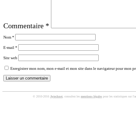
Commentaire
*
Nom
*
E-mail
*
Site web
Enregistrer mon nom, mon e-mail et mon site dans le navigateur pour mon p
© 2010-2016
Aytechnet
, consultez les
mentions légales
pour les statistiques sur l'