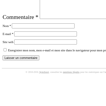
Commentaire
*
Nom
*
E-mail
*
Site web
Enregistrer mon nom, mon e-mail et mon site dans le navigateur pour mon p
© 2010-2016
Aytechnet
, consultez les
mentions légales
pour les statistiques sur l'