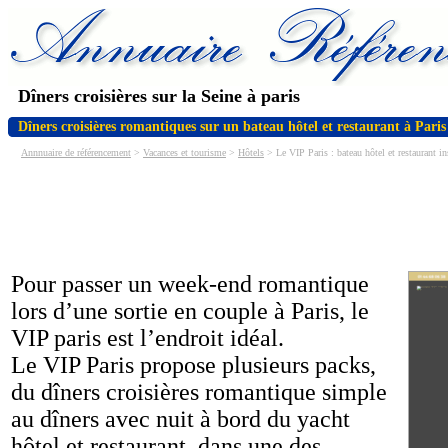
Dîners croisières sur la Seine à paris
Dîners croisières romantiques sur un bateau hôtel et restaurant à Paris
Annnuaire de référencement
>
Vacances et tourisme
>
Hôtels
> Le VIP Paris : bateau hôtel et restaurant in
Pour passer un week-end romantique
lors d’une sortie en couple à Paris, le
VIP paris est l’endroit idéal.
Le VIP Paris propose plusieurs packs,
du dîners croisières romantique simple
au dîners avec nuit à bord du yacht
hôtel et restaurant, dans une des