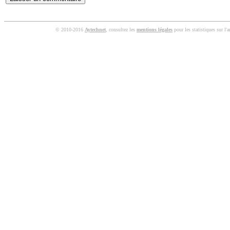
© 2010-2016
Aytechnet
, consultez les
mentions légales
pour les statistiques sur l'