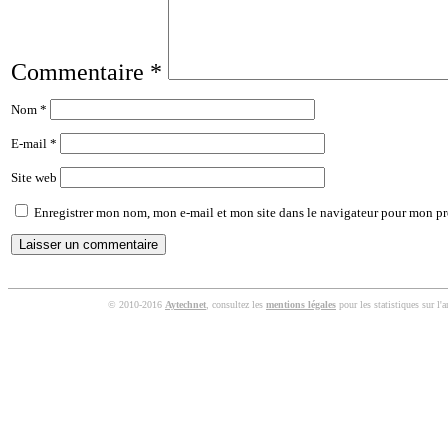
Commentaire
*
Nom
*
E-mail
*
Site web
Enregistrer mon nom, mon e-mail et mon site dans le navigateur pour mon p
© 2010-2016
Aytechnet
, consultez les
mentions légales
pour les statistiques sur l'