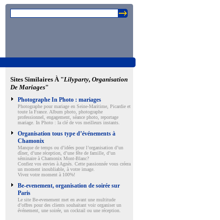
Sites Similaires À "
Lilyparty, Organisation
De Mariages
"
Photographe In Photo : mariages
Photographe pour mariage en Seine-Maritime, Picardie et
toute la France. Album photo, photographe
professionnel, engagement, séance photo, reportage
mariage. In Photo : la clé de vos meilleurs instants.
Organisation tous type d’événements à
Chamonix
Manque de temps ou d’idées pour l’organisation d’un
dîner, d’une réception, d’une fête de famille, d’un
séminaire à Chamonix Mont-Blanc?
Confiez vos envies à Agnès. Cette passionnée vous créera
un moment inoubliable, à votre image.
Vivez votre moment à 100%!
Be-evenement, organisation de soirée sur
Paris
Le site Be-evenement met en avant une multitude
d’offres pour des clients souhaitant voir organiser un
événement, une soirée, un cocktail ou une réception.