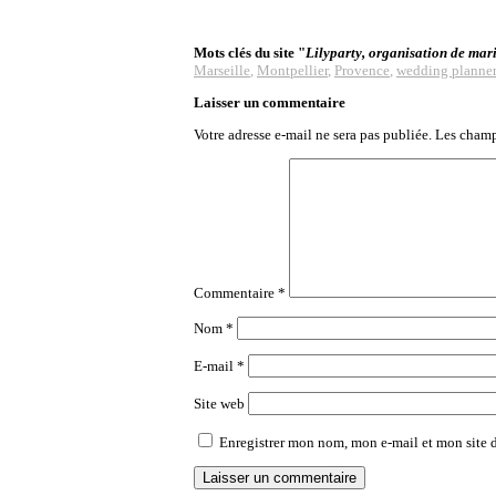
Mots clés du site "
Lilyparty, organisation de mar
Marseille
,
Montpellier
,
Provence
,
wedding planner
Laisser un commentaire
Votre adresse e-mail ne sera pas publiée.
Les champ
Commentaire
*
Nom
*
E-mail
*
Site web
Enregistrer mon nom, mon e-mail et mon site 