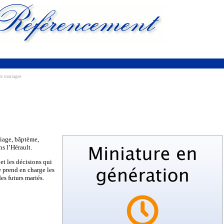
de mariages
iage, bâptème,
s l’Hérault.
 et les décisions qui
 prend en charge les
des futurs mariés.