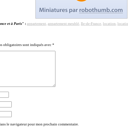
nce et à Paris
" :
appartement
,
appartement meublé
,
Ile-de-France
,
location
,
locati
s obligatoires sont indiqués avec
*
dans le navigateur pour mon prochain commentaire.