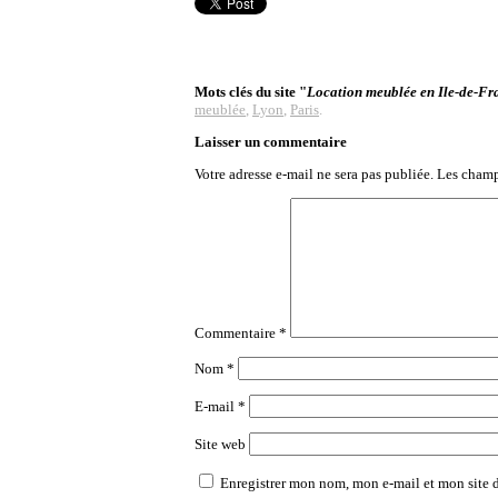
Mots clés du site "
Location meublée en Ile-de-Fra
meublée
,
Lyon
,
Paris
.
Laisser un commentaire
Votre adresse e-mail ne sera pas publiée.
Les champ
Commentaire
*
Nom
*
E-mail
*
Site web
Enregistrer mon nom, mon e-mail et mon site 