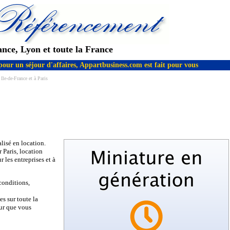
ance, Lyon et toute la France
pour un séjour d'affaires, Appartbusiness.com est fait pour vous
le-de-France et à Paris
lisé en location.
 Paris, location
 les entreprises et à
conditions,
s sur toute la
ur que vous