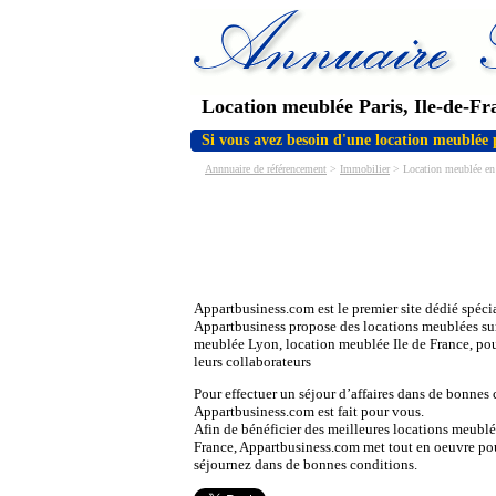
Location meublée Paris, Ile-de-Fr
Si vous avez besoin d'une location meublée 
Annnuaire de référencement
>
Immobilier
> Location meublée en I
Appartbusiness.com est le premier site dédié spécia
Appartbusiness propose des locations meublées sur
meublée Lyon, location meublée Ile de France, pour
leurs collaborateurs
Pour effectuer un séjour d’affaires dans de bonnes 
Appartbusiness.com est fait pour vous.
Afin de bénéficier des meilleures locations meublée
France, Appartbusiness.com met tout en oeuvre po
séjournez dans de bonnes conditions.