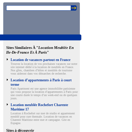
Sites Similaires À "
Location Meublée En
Ile-De-France Et À Paris
"
Location de vacances partout en France
Trouvez la location de vos prochaines vacances sur notre
site internet dédié à la location de meublés en France.
Nos gîtes, chambres d’hôtes et meublés de tourisme
vous aideront dans vos démarches de recherche.
Location d’appartements à Paris à court
terme
Paris Apartment est une agence immobilière parisienne
qui vous propose la location d’appartements à Paris pour
une courte durée le temps d’un week-end ou de quelques
jours.
Location meublée Rochefort Charente
Maritime 17
Location à Rochefort sur mer de studio et appartement
meublé pour cure thermale. Location de vacances en
Charente Maritime entre mer et campagne. Gite en
Espagne.
Sites à découvrir