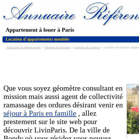
Appartement à louer à Paris
Location d'appartements meublés
Annnuaire de référencement
>
Vacances et tourisme
>
Location de vacances
> Location de vacances appart
Que vous soyez géomètre consultant en
mission mais aussi agent de collectivité
ramassage des ordures désirant venir en
séjour à Paris en famille
, allez
prestement sur le site web pour
découvrir LivinParis. De la ville de
Bondy où vous résidez vous pouvez