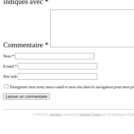
indiqués avec
*
Commentaire
*
Nom
*
E-mail
*
Site web
Enregistrer mon nom, mon e-mail et mon site dans le navigateur pour mon p
© 2010-2016
Aytechnet
, consultez les
mentions légales
pour les statistiques sur l'