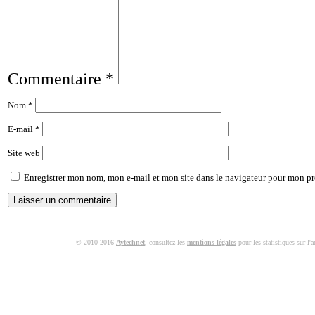
Commentaire
*
Nom
*
E-mail
*
Site web
Enregistrer mon nom, mon e-mail et mon site dans le navigateur pour mon p
© 2010-2016
Aytechnet
, consultez les
mentions légales
pour les statistiques sur l'