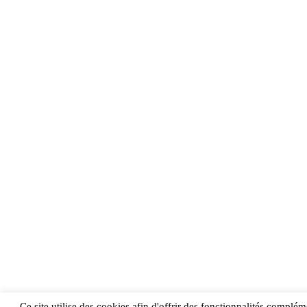
Ce site utilise des cookies afin d'offrir des fonctionnalités compléme