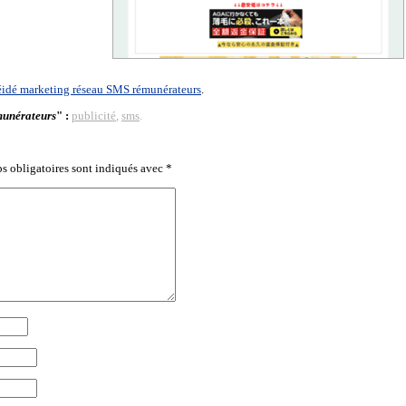
éidé marketing réseau SMS rémunérateurs
.
munérateurs
" :
publicité
,
sms
.
s obligatoires sont indiqués avec
*