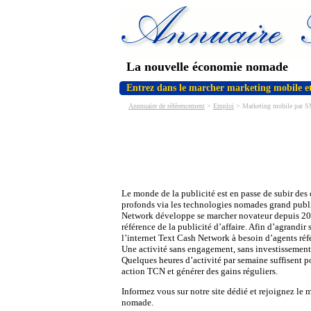
La nouvelle économie nomade
Entrez dans le marcher marketing mobile et
Annnuaire de référencement
>
Emploi
> Marketing mobile par S
Le monde de la publicité est en passe de subir de
profonds via les technologies nomades grand publ
Network développe se marcher novateur depuis 201
référence de la publicité d’affaire. Afin d’agrandir 
l’internet Text Cash Network à besoin d’agents réf
Une activité sans engagement, sans investissement 
Quelques heures d’activité par semaine suffisent 
action TCN et générer des gains réguliers.
Informez vous sur notre site dédié et rejoignez l
nomade.