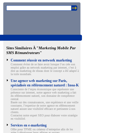
Sites Similaires À "
Marketing Mobile Par
SMS Rémunérateurs
"
Comment réussir en network marketing
Comment éviter de se faire avoir lorsque l’on crée son
emploi grâce au network marketing par internet, c’est à
dire au marketing de réseau dont le concept a été adapté à
la toile mondiale.
Une agence web marketing sur Paris,
spécialisée en référencement naturel : Inoa-K
Consciente de l’enjeu économique que représente une
présence sur internet, notre agence web marketing a fait
du référencement naturel, son domaine de compétence
central.
Basée sur des connaissances, une expérience et une veille
constante, l’expertise de notre agence en référencement
naturel assure une visibilité efficace et pertinente à nos
clients.
Contactez notre expert SEO pour élaborer votre stratégie
en visibilité.
Services en e-marketing
Offre pour TPME ou créateur d’entreprise afin de les
aider à développer leurs affaires et projets.