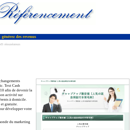
 générez des revenus
MS rémunérateurs
s changements
ic. Text Cash
0 afin de devenir la
son activité sur
érents à domicile.
et gratuite.
pour développer votre
e monde du marketing