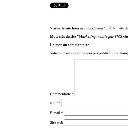
Visiter le site Internet "
tcn-fr.com
" :
TCNfr site d
Mots clés du site "
Marketing mobile par SMS ré
Laisser un commentaire
Votre adresse e-mail ne sera pas publiée.
Les champ
Commentaire
*
Nom
*
E-mail
*
Site web