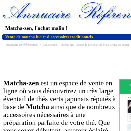
Matcha-zen, l'achat malin !
Vente de matcha bio et d'accessoires traditionnels
Annnuaire de référencement
>
Alimentation
> Matcha-zen : acheter le meilleur thé Matcha chez un expert
Matcha-zen
est un espace de vente en
ligne où vous découvrirez un très large
éventail de thés verts japonais réputés à
base de
Matcha
ainsi que de nombreux
accessoires nécessaires à une
préparation parfaite de votre thé. Que
vous soyez débutant, amateur éclairé,