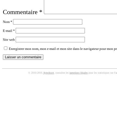
Commentaire
*
Nom
*
E-mail
*
Site web
Enregistrer mon nom, mon e-mail et mon site dans le navigateur pour mon p
© 2010-2016
Aytechnet
, consultez les
mentions légales
pour les statistiques sur l'