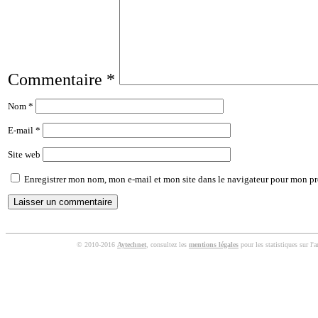
Commentaire
*
Nom
*
E-mail
*
Site web
Enregistrer mon nom, mon e-mail et mon site dans le navigateur pour mon p
© 2010-2016
Aytechnet
, consultez les
mentions légales
pour les statistiques sur l'