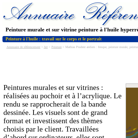
Peinture murale et sur vitrine peinture à l'huile hyperré
Peinture à l'huile : travail sur le corps et le portrait
Annnuaire de référencement
>
Art
>
Peinture
> Mathias Prudent ateliers : fresque, peinture murale, peintur
Peintures murales et sur vitrines :
réalisées au pochoir et à l’acrylique. Le
rendu se rapprocherait de la bande
dessinée. Les visuels sont de grand
format et investissent des thèmes
choisis par le client. Travaillées
d’abord sur ordinateurs, elles sont