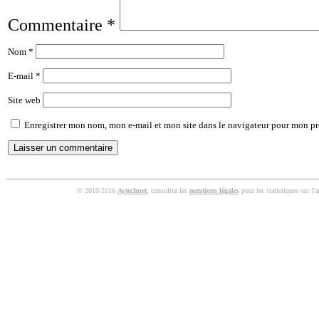
Commentaire
*
Nom
*
E-mail
*
Site web
Enregistrer mon nom, mon e-mail et mon site dans le navigateur pour mon p
© 2010-2016
Aytechnet
, consultez les
mentions légales
pour les statistiques sur l'