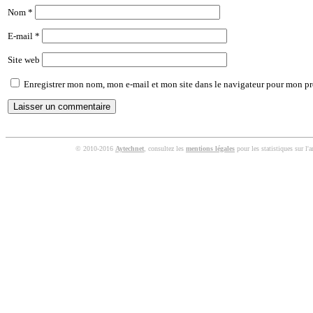
Nom
*
E-mail
*
Site web
Enregistrer mon nom, mon e-mail et mon site dans le navigateur pour mon p
© 2010-2016
Aytechnet
, consultez les
mentions légales
pour les statistiques sur l'