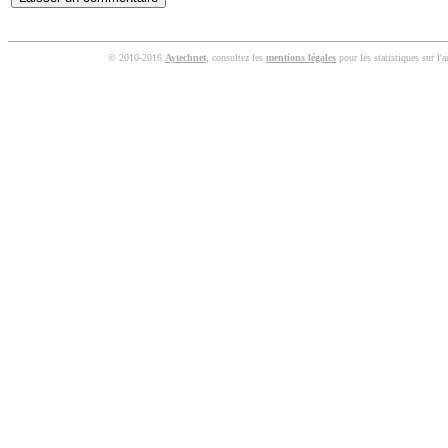
© 2010-2016
Aytechnet
, consultez les
mentions légales
pour les statistiques sur l'