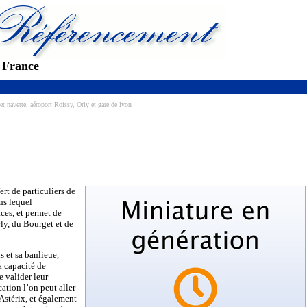
e France
et navette, aéroport Roissy, Orly et gare de lyon
ert de particuliers de
ns lequel
ces, et permet de
rly, du Bourget et de
s et sa banlieue,
a capacité de
e valider leur
ation l’on peut aller
 Astérix, et également