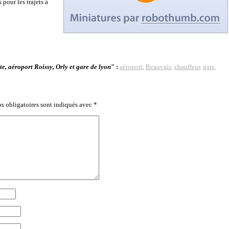
pour les trajets à
te, aéroport Roissy, Orly et gare de lyon
" :
aéroport
,
Beauvais
,
chauffeur
,
gare
,
s obligatoires sont indiqués avec
*