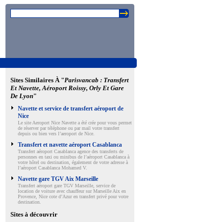
Sites Similaires À "
Parisvancab : Transfert
Et Navette, Aéroport Roissy, Orly Et Gare
De Lyon
"
Navette et service de transfert aéroport de
Nice
Le site Aeroport Nice Navette a été crée pour vous permet
de réserver par téléphone ou par mail votre transfert
depuis ou bien vers l’aeroport de Nice.
Transfert et navette aéroport Casablanca
Transfert aéroport Casablanca agence des transferts de
personnes en taxi ou minibus de l’aéroport Casablanca à
votre hôtel ou destination, également de votre adresse à
l’aéroport Casablanca Mohamed V.
Navette gare TGV Aix Marseille
Transfert aéroport gare TGV Marseille, service de
location de voiture avec chauffeur sur Marseille Aix en
Provence, Nice cote d’Azur en transfert privé pour votre
destination.
Sites à découvrir