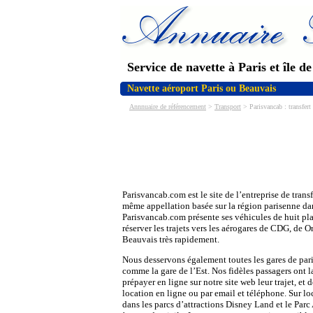
Service de navette à Paris et île d
Navette aéroport Paris ou Beauvais
Annnuaire de référencement
>
Transport
> Parisvancab : transfert 
Parisvancab.com est le site de l’entreprise de transf
même appellation basée sur la région parisenne da
Parisvancab.com présente ses véhicules de huit pla
réserver les trajets vers les aérogares de CDG, de O
Beauvais très rapidement.
Nous desservons également toutes les gares de pari
comme la gare de l’Est. Nos fidèles passagers ont l
prépayer en ligne sur notre site web leur trajet, et d
location en ligne ou par email et téléphone. Sur loc
dans les parcs d’attractions Disney Land et le Parc