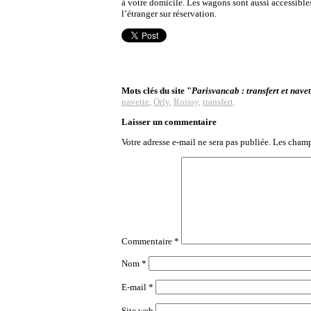
à votre domicile. Les wagons sont aussi accessibles 
l’étranger sur réservation.
Mots clés du site "
Parisvancab : transfert et navet
navette
,
Orly
,
Roissy
,
transfert
.
Laisser un commentaire
Votre adresse e-mail ne sera pas publiée.
Les champ
Commentaire
*
Nom
*
E-mail
*
Site web