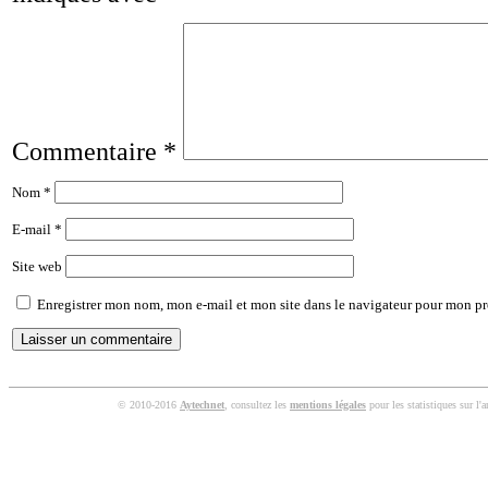
Commentaire
*
Nom
*
E-mail
*
Site web
Enregistrer mon nom, mon e-mail et mon site dans le navigateur pour mon p
© 2010-2016
Aytechnet
, consultez les
mentions légales
pour les statistiques sur l'