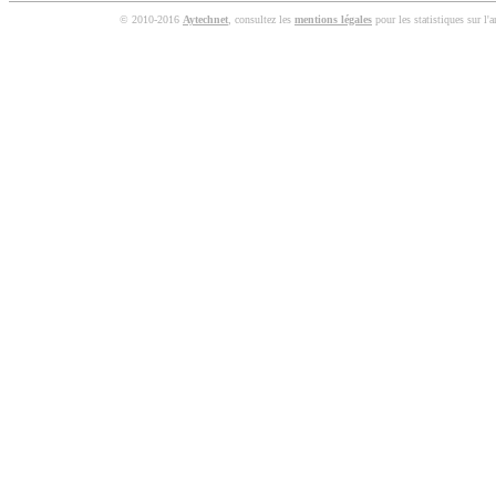
© 2010-2016
Aytechnet
, consultez les
mentions légales
pour les statistiques sur l'