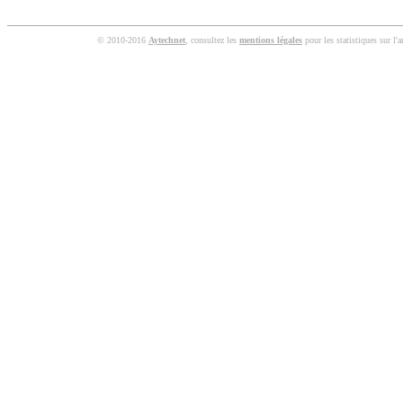
© 2010-2016
Aytechnet
, consultez les
mentions légales
pour les statistiques sur l'