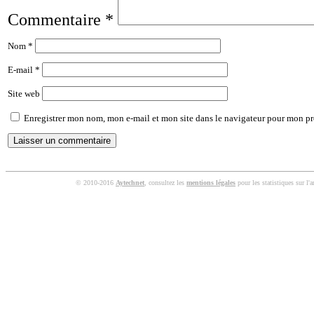
Commentaire
*
Nom
*
E-mail
*
Site web
Enregistrer mon nom, mon e-mail et mon site dans le navigateur pour mon p
© 2010-2016
Aytechnet
, consultez les
mentions légales
pour les statistiques sur l'