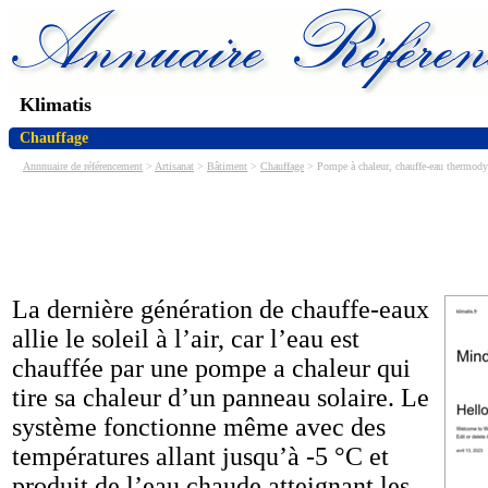
Klimatis
Chauffage
Annnuaire de référencement
>
Artisanat
>
Bâtiment
>
Chauffage
> Pompe à chaleur, chauffe-eau thermodyn
La dernière génération de chauffe-eaux
allie le soleil à l’air, car l’eau est
chauffée par une pompe a chaleur qui
tire sa chaleur d’un panneau solaire. Le
système fonctionne même avec des
températures allant jusqu’à -5 °C et
produit de l’eau chaude atteignant les