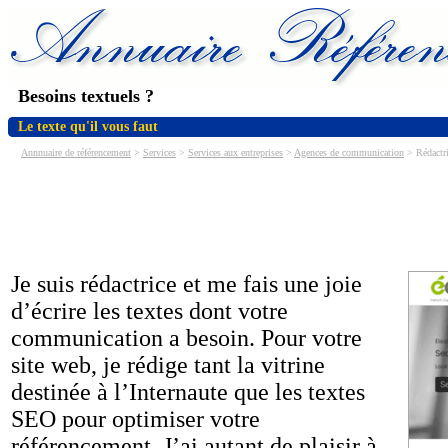
Besoins textuels ?
Le texte qu'il vous faut
Annnuaire de référencement
>
Services
>
Services aux entreprises
>
Agences de communication
> Rédactri
Je suis rédactrice et me fais une joie
d’écrire les textes dont votre
communication a besoin. Pour votre
site web, je rédige tant la vitrine
destinée à l’Internaute que les textes
SEO pour optimiser votre
référencement. J’ai autant de plaisir à