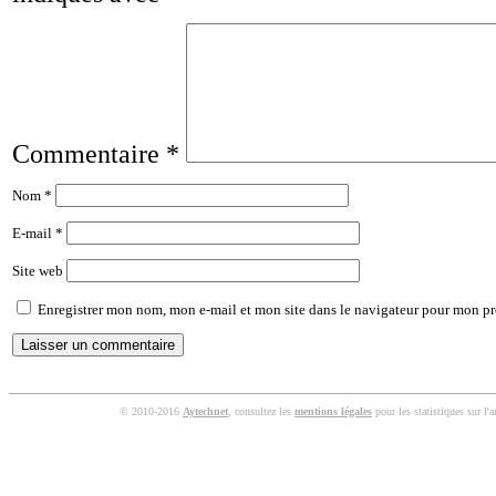
Commentaire
*
Nom
*
E-mail
*
Site web
Enregistrer mon nom, mon e-mail et mon site dans le navigateur pour mon p
© 2010-2016
Aytechnet
, consultez les
mentions légales
pour les statistiques sur l'