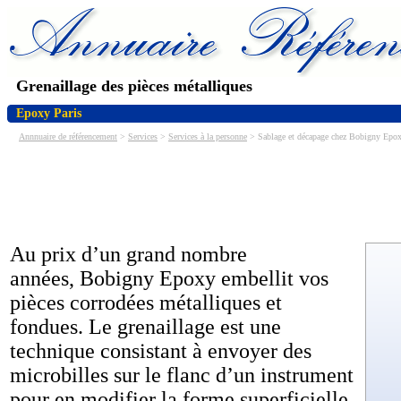
Grenaillage des pièces métalliques
Epoxy Paris
Annnuaire de référencement
>
Services
>
Services à la personne
> Sablage et décapage chez Bobigny Epo
Au prix d’un grand nombre
années, Bobigny Epoxy embellit vos
pièces corrodées métalliques et
fondues. Le grenaillage est une
technique consistant à envoyer des
microbilles sur le flanc d’un instrument
pour en modifier la forme superficielle.