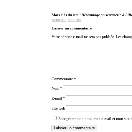
Mots clés du site "
Dépannage en serrurerie à Lill
serrurerie
,
serrurier
.
Laisser un commentaire
Votre adresse e-mail ne sera pas publiée.
Les champ
Commentaire
*
Nom
*
E-mail
*
Site web
Enregistrer mon nom, mon e-mail et mon site 