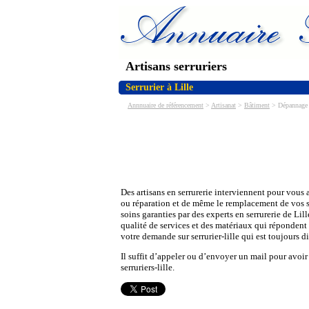
Artisans serruriers
Serrurier à Lille
Annnuaire de référencement
>
Artisanat
>
Bâtiment
> Dépannage e
Des artisans en serrurerie interviennent pour vous a
ou réparation et de même le remplacement de vos s
soins garanties par des experts en serrurerie de Lil
qualité de services et des matériaux qui répondent
votre demande sur serrurier-lille qui est toujours 
Il suffit d’appeler ou d’envoyer un mail pour avoir
serruriers-lille.