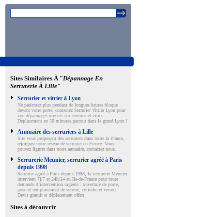
Sites Similaires À "
Dépannage En
Serrurerie À Lille
"
Serrurier et vitrier à Lyon
Ne patientez plus pendant de longues heures bloqué
devant votre porte, contactez Serrurier Vitrier Lyon pour
vos dépannages urgents sur serrures et vitres.
Déplacement en 30 minutes partout dans le grand Lyon !
Annuaire des serruriers à Lille
Site vous proposant des serruriers dans toute la France,
rejoignez notre réseau de serrurier en France. Vous
pouvez figurer dans notre annuaire, contactez nous.
Serrurerie Meunier, serrurier agréé à Paris
depuis 1998
Serrurier agréé à Paris depuis 1998, la serrurerie Meunier
intervient 7j/7 et 24h/24 en Ile-de-France pour toute
demande d’intervention urgente : ouverture de porte,
pose et remplacement de serrure, cylindre et verrou.
Devis gratuit et déplacement offert.
Sites à découvrir