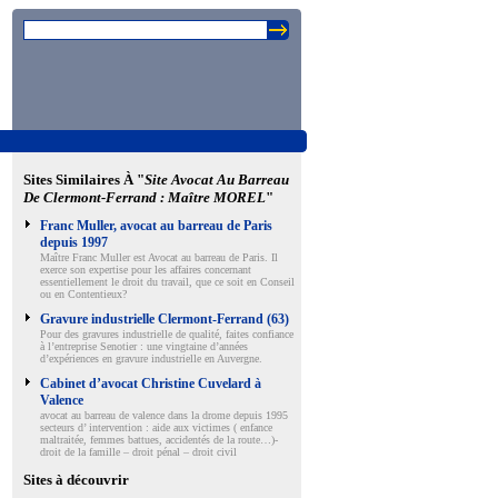
Sites Similaires À "
Site Avocat Au Barreau
De Clermont-Ferrand : Maître MOREL
"
Franc Muller, avocat au barreau de Paris
depuis 1997
Maître Franc Muller est Avocat au barreau de Paris. Il
exerce son expertise pour les affaires concernant
essentiellement le droit du travail, que ce soit en Conseil
ou en Contentieux?
Gravure industrielle Clermont-Ferrand (63)
Pour des gravures industrielle de qualité, faites confiance
à l’entreprise Senotier : une vingtaine d’années
d’expériences en gravure industrielle en Auvergne.
Cabinet d’avocat Christine Cuvelard à
Valence
avocat au barreau de valence dans la drome depuis 1995
secteurs d’ intervention : aide aux victimes ( enfance
maltraitée, femmes battues, accidentés de la route…)-
droit de la famille – droit pénal – droit civil
Sites à découvrir