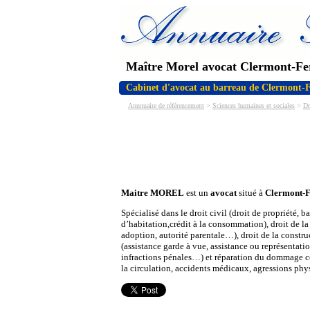
Maître Morel avocat Clermont-F
Cabinet d'avocat au barreau de Clermont-
Annnuaire de référencement
>
Sciences humaines et sociales
>
Dr
Maitre MOREL
est un
avocat
situé à
Clermont-
Spécialisé dans le droit civil (droit de propriété, b
d’habitation,crédit à la consommation), droit de la
adoption, autorité parentale…), droit de la constru
(assistance garde à vue, assistance ou représentati
infractions pénales…) et réparation du dommage c
la circulation, accidents médicaux, agressions ph