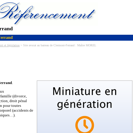
errand
Ferrand
oit et législation
> Site avocat au barreau de Clermont-Ferrand : Maître MOREL
Ferrand
.
aux
 famille (divorce,
ction, droit pénal
on pour toutes
orporel (accidents de
ysiques…).