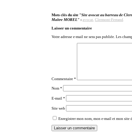
Mots clés du site "
Site avocat au barreau de Cle
Maître MOREL
" :
avocat
,
Clermont-Ferrand
.
Laisser un commentaire
Votre adresse e-mail ne sera pas publiée.
Les champ
Commentaire
*
Nom
*
E-mail
*
Site web
Enregistrer mon nom, mon e-mail et mon site 